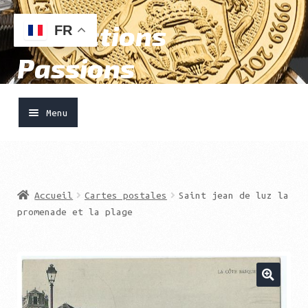
Collections
Aller
Aller
FR
à
au
Passions
la
contenu
navigation
Menu
Accueil
Ouvrir
Vendre
Accueil
Cartes postales
Saint jean de luz la
le
promenade et la plage
menu
Acheter
enfant
Boutique