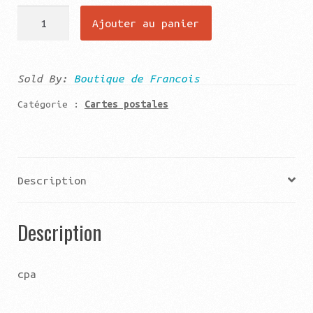
quantité
Ajouter au panier
de
Saint
jean
Sold By:
Boutique de Francois
de
Catégorie :
Cartes postales
luz
la
promenade
et
Description
la
plage
Description
cpa