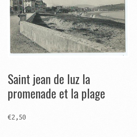
Catégories
Contact
Panier
Ouvrir
Autres pages
le
menu
Ouvrir
Saint jean de luz la
Aide
enfant
le
promenade et la plage
menu
enfant
€
2,50