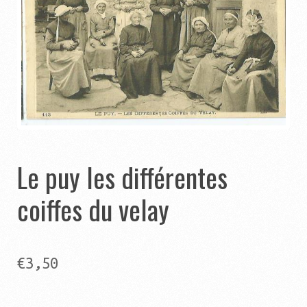
Catégories
Contact
Panier
Ouvrir
Autres pages
le
menu
Ouvrir
Le puy les différentes
Aide
enfant
le
coiffes du velay
menu
enfant
€
3,50