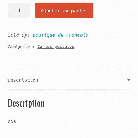
quantité
Ajouter au panier
de
Le
puy
Sold By:
Boutique de Francois
les
Catégorie :
Cartes postales
différentes
coiffes
du
velay
Description
Description
cpa