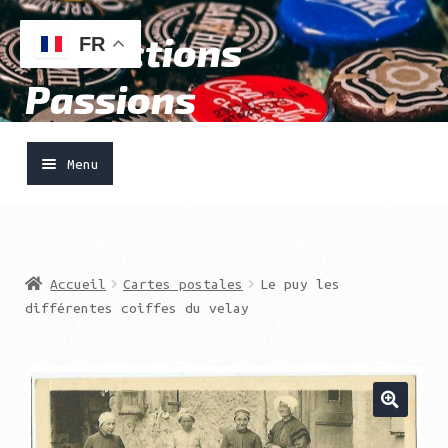
Collections
Aller
Aller
FR
à
au
Passions
la
contenu
navigation
Menu
Accueil
Ouvrir
Vendre
Accueil
Cartes postales
Le puy les
le
différentes coiffes du velay
menu
Acheter
enfant
Boutique