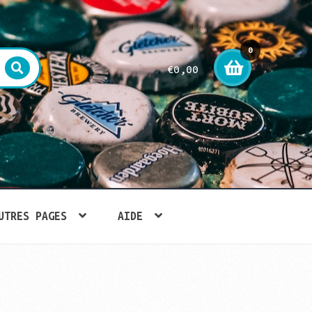
0
€
0,00
arti
cle
UTRES PAGES
AIDE