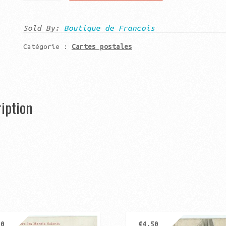
Illustrateur
signé
Sold By:
Boutique de Francois
Pahn
Catégorie :
Cartes postales
si
seulement
mon
chien
iption
pouvait
avoir
une
idée
50
€
4,50