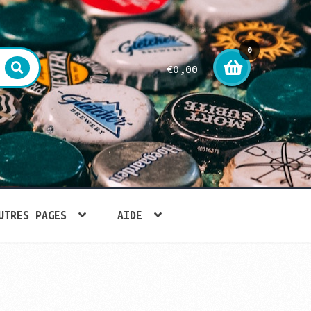
0
€
0,00
arti
cle
UTRES PAGES
AIDE