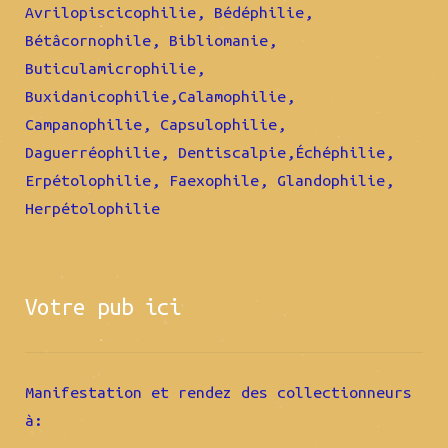
Avrilopiscicophilie, Bédéphilie,
Bétâcornophile, Bibliomanie,
Buticulamicrophilie,
Buxidanicophilie,Calamophilie,
Campanophilie, Capsulophilie,
Daguerréophilie, Dentiscalpie,Échéphilie,
Erpétolophilie, Faexophile, Glandophilie,
Herpétolophilie
Votre pub ici
Manifestation et rendez des collectionneurs
à: