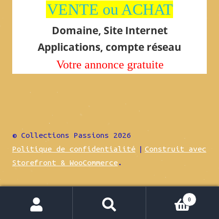
VENTE ou ACHAT
Domaine, Site Internet
Applications, compte réseau
Votre annonce gratuite
© Collections Passions 2026
Politique de confidentialité
Construit avec
Storefront & WooCommerce
.
0
Recherche
Recherche