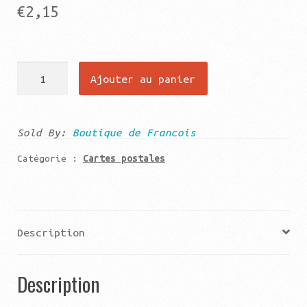
€
2,15
quantité
Ajouter au panier
de
Ypres
ecole
Sold By:
Boutique de Francois
d'équitation
Catégorie :
Cartes postales
Description
Description