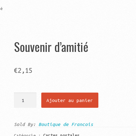
ié
Souvenir d’amitié
€
2,15
quantité
Ajouter au panier
de
Souvenir
d'amitié
Sold By:
Boutique de Francois
Catégorie :
Cartes postales