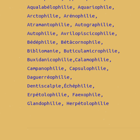
Aqualabélophilie, Aquariophile,
Arctophilie, Arénophilie,
Atramantophilie, Autographilie,
Autophilie, Avrilopiscicophilie,
Bédéphilie, Bétâcornophile,
Bibliomanie, Buticulamicrophilie,
Buxidanicophilie,Calamophilie,
Campanophilie, Capsulophilie,
Daguerréophilie,
Dentiscalpie,Échéphilie,
Erpétolophilie, Faexophile,
Glandophilie, Herpétolophilie