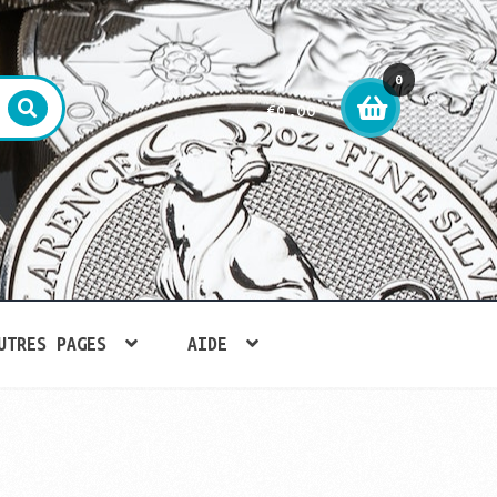
0
€
0,00
arti
cle
UTRES PAGES
AIDE