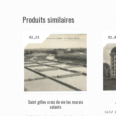
Produits similaires
€
2,25
€
2,
Saint gilles croix de vie les marais
salants
Sold