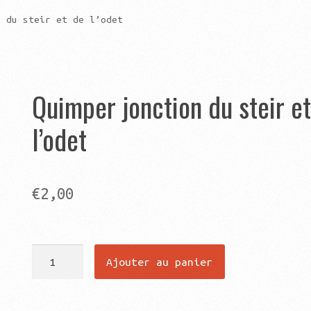
n du steir et de l’odet
Quimper jonction du steir e
l’odet
€
2,00
quantité
Ajouter au panier
de
Quimper