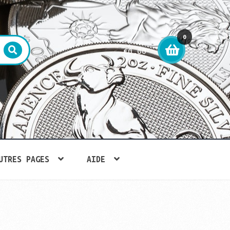
0
€
0,00
arti
cle
UTRES PAGES
AIDE