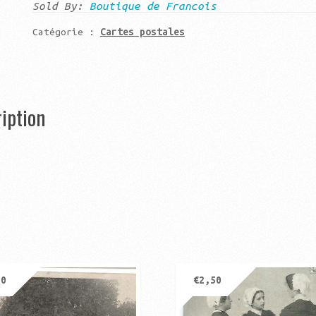
jonction
Sold By:
Boutique de Francois
du
Catégorie :
Cartes postales
steir
et
de
l'odet
iption
20
€
2,50