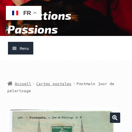
Collections
Aller
Aller
FR
à
au
Passions
la
contenu
navigation
Menu
Accueil
Ouvrir
Vendre
Accueil
Cartes postales
Pontmain jour de
le
pelerinage
menu
Acheter
enfant
Boutique