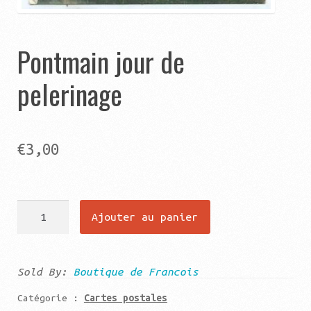
Pontmain jour de
pelerinage
€
3,00
quantité
Ajouter au panier
de
Pontmain
jour
Sold By:
Boutique de Francois
de
Catégorie :
Cartes postales
pelerinage