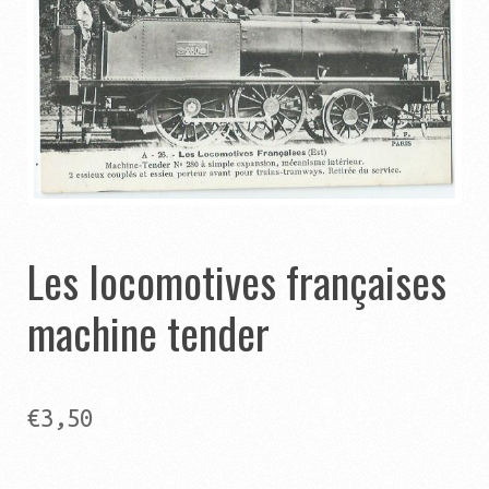
Catégories
Contact
Panier
Ouvrir
Autres pages
le
menu
Ouvrir
Les locomotives françaises
Aide
enfant
le
machine tender
menu
enfant
€
3,50