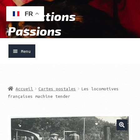
Collections
Aller
Aller
FR
à
au
Passions
la
contenu
navigation
Menu
Accueil
Ouvrir
Vendre
Accueil
Cartes postales
Les locomotives
le
françaises machine tender
menu
Acheter
enfant
Boutique