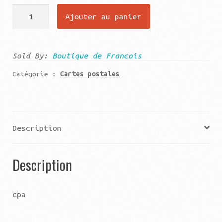
quantité
Ajouter au panier
de
Les
locomotives
Sold By:
Boutique de Francois
françaises
Catégorie :
Cartes postales
machine
tender
Description
Description
cpa