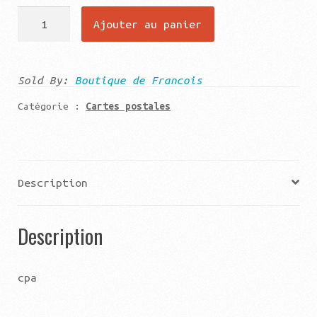
quantité
Ajouter au panier
de
Le
havre
Sold By:
Boutique de Francois
le
Catégorie :
Cartes postales
grand
paquebot
normandie
Description
Description
cpa