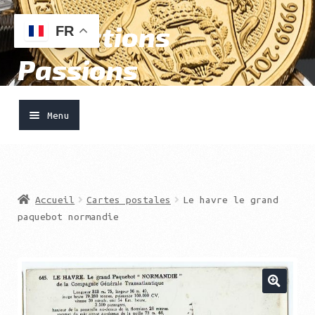
Collections
Aller
Aller
FR
à
au
Passions
la
contenu
navigation
Menu
Accueil
Ouvrir
Vendre
Accueil
Cartes postales
Le havre le grand
le
paquebot normandie
menu
Acheter
enfant
Boutique