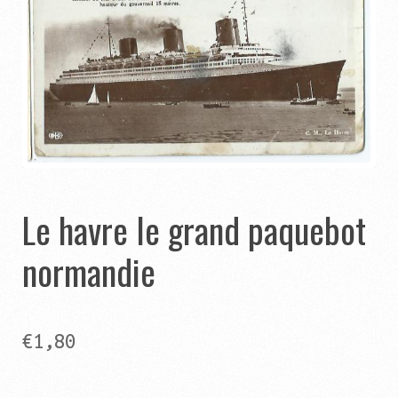
Catégories
Contact
Panier
Ouvrir
Autres pages
le
menu
Ouvrir
Le havre le grand paquebot
Aide
enfant
le
normandie
menu
enfant
€
1,80