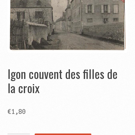
Catégories
Contact
Panier
Ouvrir
Autres pages
le
Igon couvent des filles de
menu
Ouvrir
Aide
enfant
le
la croix
menu
enfant
€
1,80