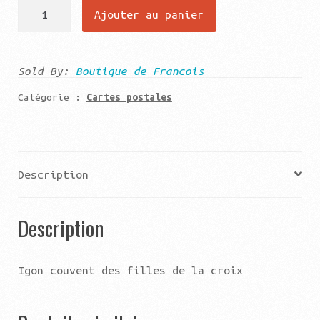
quantité
Ajouter au panier
de
Igon
couvent
Sold By:
Boutique de Francois
des
Catégorie :
Cartes postales
filles
de
la
croix
Description
Description
Igon couvent des filles de la croix