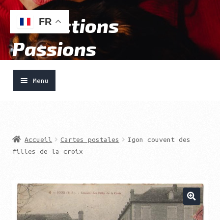
Collections
Aller
Aller
FR
à
au
Passions
la
contenu
navigation
Menu
Accueil
Ouvrir
Vendre
Accueil
Cartes postales
Igon couvent des
le
filles de la croix
menu
Acheter
enfant
Boutique