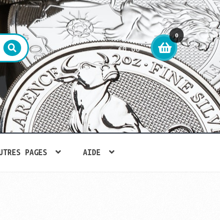
0
€
0,00
arti
cle
UTRES PAGES
AIDE