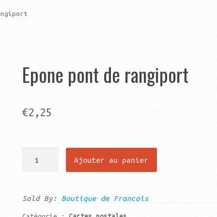
angiport
Epone pont de rangiport
€
2,25
quantité
Ajouter au panier
de
Epone
pont
Sold By:
Boutique de Francois
de
Catégorie :
Cartes postales