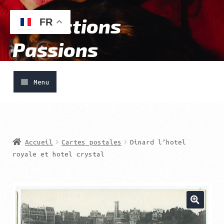
Collections
Aller
Aller
FR
à
au
Passions
la
contenu
navigation
Menu
Accueil
Ouvrir
Vendre
Accueil
Cartes postales
Dinard l’hotel
le
royale et hotel crystal
menu
Acheter
enfant
Boutique