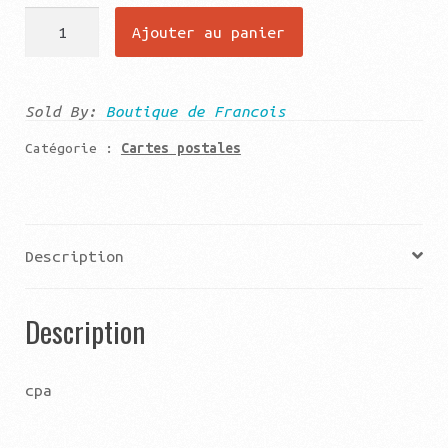
quantité
Ajouter au panier
de
Dinard
l'hotel
Sold By:
Boutique de Francois
royale
Catégorie :
Cartes postales
et
hotel
crystal
Description
Description
cpa