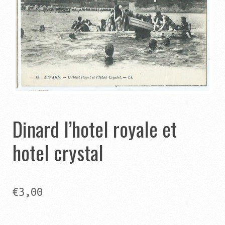
Catégories
Contact
Panier
Ouvrir
Autres pages
le
menu
Ouvrir
Dinard l’hotel royale et
Aide
enfant
le
hotel crystal
menu
enfant
€
3,00