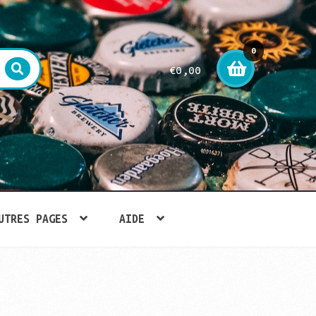
0
€
0,00
arti
cle
UTRES PAGES
AIDE