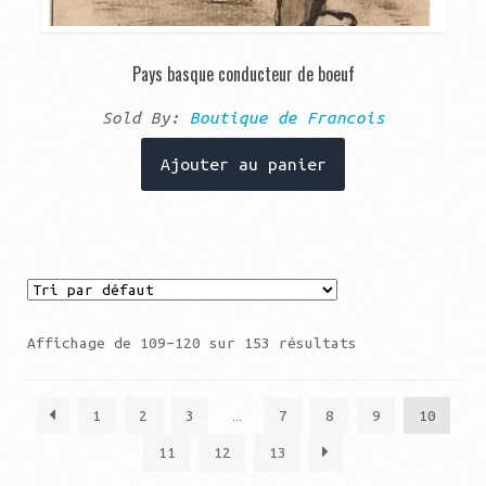
Pays basque conducteur de boeuf
Sold By:
Boutique de Francois
Ajouter au panier
Affichage de 109–120 sur 153 résultats
1
2
3
…
7
8
9
10
11
12
13